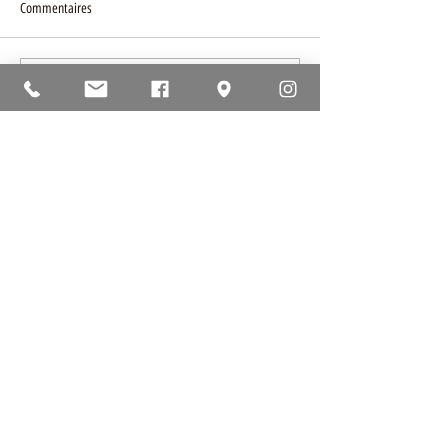
Commentaires
Rédigez un commentaire...
31 bis rue des Auges - 80260 Allonville