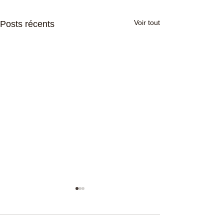
Voir tout
Posts récents
Les gâteaux
A la rencontre des va