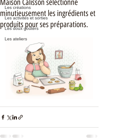
Maison Calisson sélectionne
Les créations
minutieusement les ingrédients et
Les activités et sorties
produits pour ses préparations.
Les doux goûters
Les ateliers