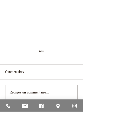
Les gâteaux
A la rencontre des va
Commentaires
Rédigez un commentaire...