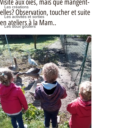
Visite aux oies, mais que mangent-
Les créations
elles? Observation, toucher et suite
Les activités et sorties
en ateliers à la Mam..
Les doux goûters
Les ateliers